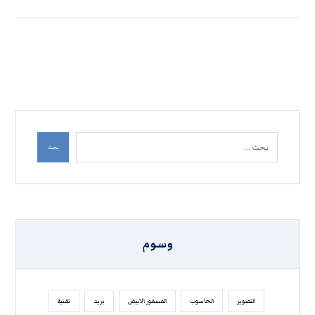
بحث
وسوم
التصوير
الحاسوب
الفسفور الابيض
بريد
تقنية