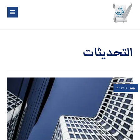
التحديثات
يونيو ١٠, ٢٠١٧