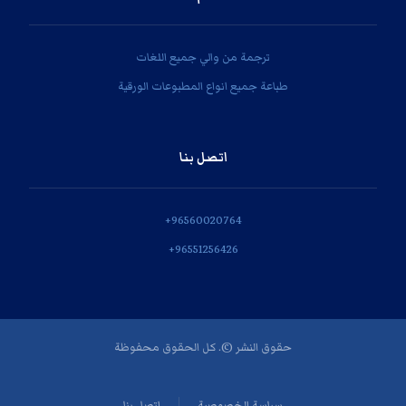
ترجمة من والي جميع اللغات
طباعة جميع انواع المطبوعات الورقية
اتصل بنا
‎+96560020764
‎+96551256426
حقوق النشر ©. كل الحقوق محفوظة
سياسة الخصوصية
اتصل بنا