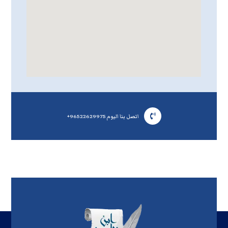
اتصل بنا اليوم ‎+96522629975