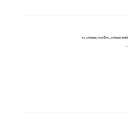
[vc_row][vc_column width=”2/3″][cz_gap height=”30px” id=”cz_92373″][/vc_column][vc_column width=”1/3″][vc_column_text