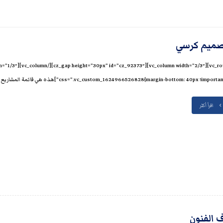
ميم كرسي
css=”.vc_custom_1624966526828{margin-bottom: 40px !import;}”]هذه هي قائمة المشاريع ...
اقرأ أكثر
 الفنون