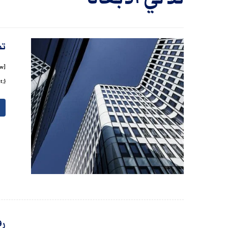
تص
ant
رف