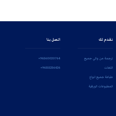
نقدم لك
اتصل بنا
ترجمة من والي جميع
‎+96560020764
اللغات
‎+96551256426
طباعة جميع انواع
المطبوعات الورقية