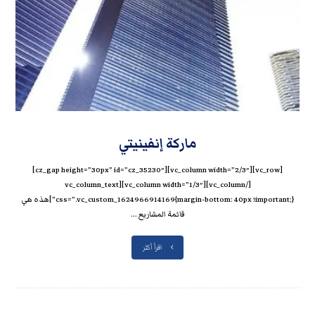
ماركة إنفينيتي
[vc_row][vc_column width=”2/3″][cz_gap height=”30px” id=”cz_35230″]
[/vc_column][vc_column width=”1/3″][vc_column_text
css=”.vc_custom_1624966914169{margin-bottom: 40px !important;}”]هذه هي
قائمة المشاريع ...
اقرأ أكثر