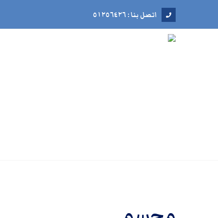
اتصل بنا : ٥١٢٥٦٤٢٦
مجسم