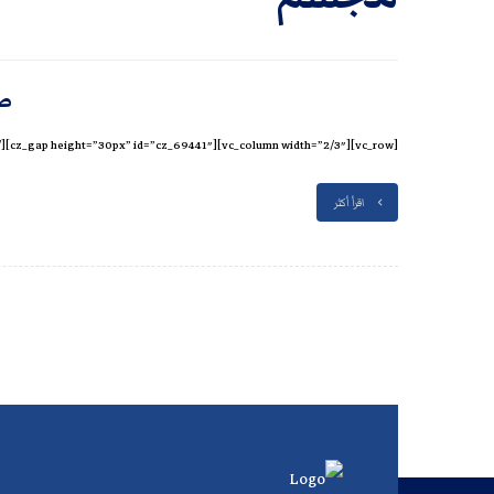
طا
[vc_row][vc_column width=”2/3″][cz_gap height=”30px” id=”cz_69441″][/vc_column][vc_column width=”1/3″][vc_column_text css=”.vc_custom_1624966509377{margin-bottom: 40px !important;}”]هذه هي قائمة المشاريع ...
اقرأ أكثر