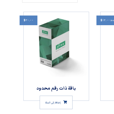
$
٢٠.٠٠
$
١٢.٠٠
$
١٥
باقة ذات رقم محدود
إضافة إلى السلة