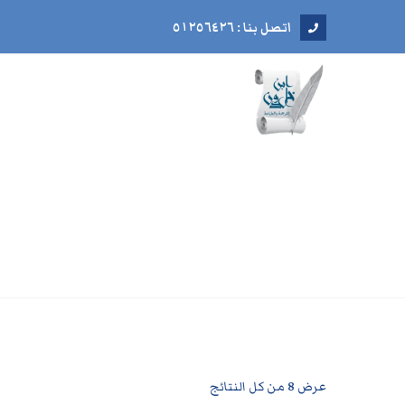
اتصل بنا : ٥١٢٥٦٤٢٦
عرض ⁦8⁩ من كل النتائج