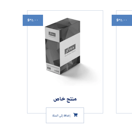
$
٣٥.٠٠
$
٣٥.٠٠
منتج خاص
إضافة إلى السلة