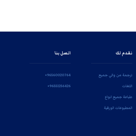
نقدم لك
اتصل بنا
ترجمة من والي جميع
‎+96560020764
اللغات
‎+96551256426
طباعة جميع انواع
المطبوعات الورقية