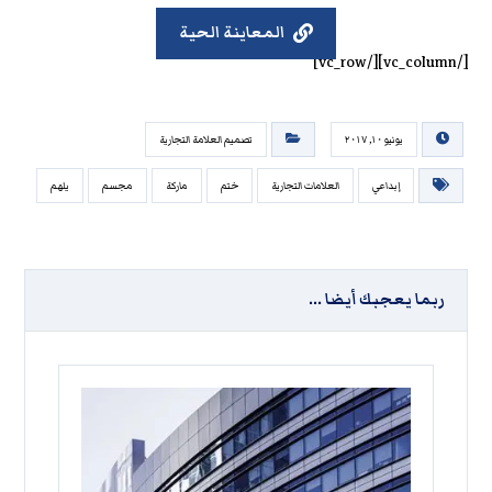
المعاينة الحية
[/vc_column][/vc_row]
يونيو ١٠, ٢٠١٧
تصميم العلامة التجارية
إبداعي
العلامات التجارية
ختم
ماركة
مجسم
يلهم
ربما يعجبك أيضا ...