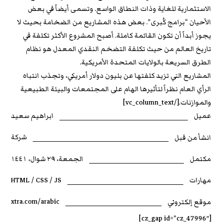
الاستثمارية للغاية وذات النطاق الواسع. وتسمى أيضاً في بعض
الأحيان “برامج كُبرى”. بعض هذه المشاريع من الضخامة بحيث لا
يجوز أبداً أن تكون القائمة كاملة. أصبح المشروع الأكثر تكلفة في
تاريخ العالم من حيث تكلفة التضخم النقدي المعدل هو نظام
الطرق السريعة بالولايات المتحدة الأمريكية.
المشاريع التي تزيد كلفتها عن بليون دولار أمريكي، وتجذب انتباه
الرأي العام نظراً لتأثيرها الهام على المجتمعات والبيئة الطبيعية
والموازنات.[/vc_column_text]
ابراهيم سعيد
عميل
شركة
انشأ من قبل
الجمعة، ٢٩ شوال، ١٤٤١
مكتمل
HTML / CSS / JS
مهارات
xtra.com/arabic
موقع إلكتروني
[cz_gap id=”cz_47996″]