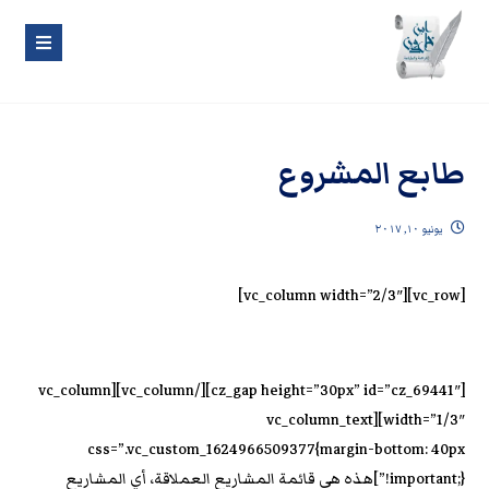
طابع المشروع
يونيو ١٠, ٢٠١٧
[vc_row][vc_column width=”2/3″]
[cz_gap height=”30px” id=”cz_69441″][/vc_column][vc_column
width=”1/3″][vc_column_text
css=”.vc_custom_1624966509377{margin-bottom: 40px
!important;}”]هذه هي قائمة المشاريع العملاقة، أي المشاريع